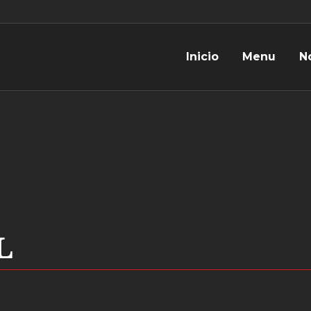
Inicio
Menu
N
L