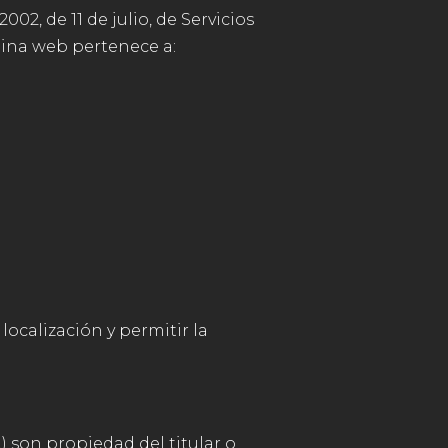
02, de 11 de julio, de Servicios
gina web pertenece a:
localización y permitir la
) son propiedad del titular o