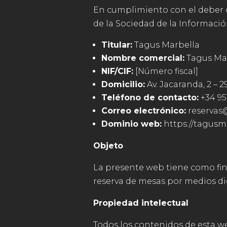
En cumplimiento con el deber de 
de la Sociedad de la Informaci
Titular:
Tagus Marbella
Nombre comercial:
Tagus Ma
NIF/CIF:
[Número fiscal]
Domicilio:
Av. Jacaranda, 2 – 
Teléfono de contacto:
+34 951
Correo electrónico:
reservas
Dominio web:
https://tagusm
Objeto
La presente web tiene como final
reserva de mesas por medios dig
Propiedad intelectual
Todos los contenidos de esta web