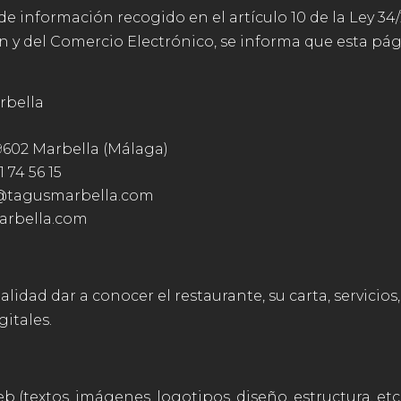
información recogido en el artículo 10 de la Ley 34/20
ón y del Comercio Electrónico, se informa que esta pá
rbella
29602 Marbella (Málaga)
 74 56 15
@tagusmarbella.com
arbella.com
idad dar a conocer el restaurante, su carta, servicios, 
itales.
 (textos, imágenes, logotipos, diseño, estructura, etc.